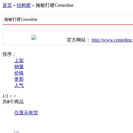
首页
结构胶
施敏打硬Cemedine
>
>
施敏打硬Cemedine
官方网站：
http://www.cemedine.
排序：
上架
销量
价格
更新
人气
1
/1
<
>
共
0
个商品
仅显示有货