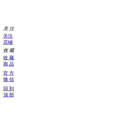
车
0
关 注
关注
店铺
收 藏
收 藏
商 品
官 方
微 信
回 到
顶 部