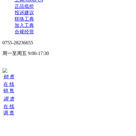
正品低价
投诉建议
联络工典
加入工典
合规经营
0755-28236655
周一至周五 9:00-17:30
在线客服
销 售
在 线
销 售
调 查
在 线
调 查
购
物
车