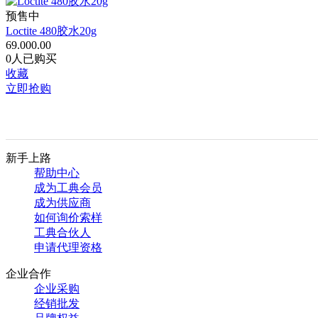
预售中
Loctite 480胶水20g
69.00
0.00
0人已购买
收藏
立即抢购
新手上路
帮助中心
成为工典会员
成为供应商
如何询价索样
工典合伙人
申请代理资格
企业合作
企业采购
经销批发