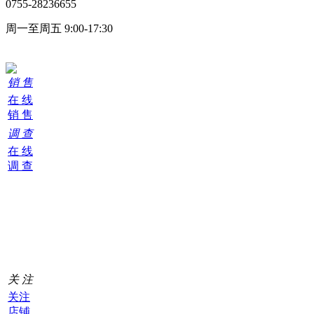
0755-28236655
周一至周五 9:00-17:30
在线客服
销 售
在 线
销 售
调 查
在 线
调 查
购
物
车
0
关 注
关注
店铺