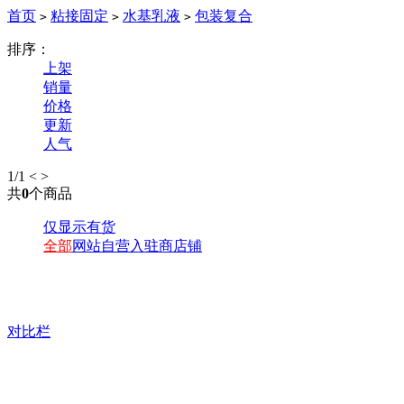
首页
粘接固定
水基乳液
包装复合
>
>
>
排序：
上架
销量
价格
更新
人气
1
/1
<
>
共
0
个商品
仅显示有货
全部
网站自营
入驻商店铺
对比栏