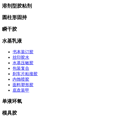
溶剂型胶粘剂
圆柱形固持
瞬干胶
水基乳液
书本装订胶
丝印胶水
水基压敏胶
包装复合
刹车片粘接胶
内饰喷胶
面料塑形胶
底盘装甲
单液环氧
模具胶