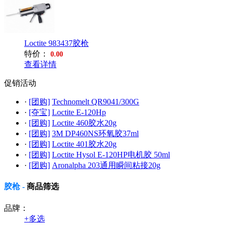
Loctite 983437胶枪
特价：
0.00
查看详情
促销活动
·
[团购]
Technomelt QR9041/300G
·
[夺宝]
Loctite E-120Hp
·
[团购]
Loctite 460胶水20g
·
[团购]
3M DP460NS环氧胶37ml
·
[团购]
Loctite 401胶水20g
·
[团购]
Loctite Hysol E-120HP电机胶 50ml
·
[团购]
Aronalpha 203通用瞬间粘接20g
胶枪 -
商品筛选
品牌：
+
多选