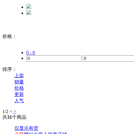
价格：
0 - 0
排序：
上架
销量
价格
更新
人气
1
/2
<
>
共
31
个商品
仅显示有货