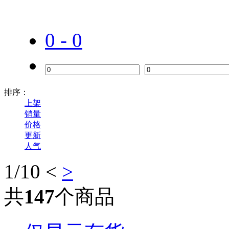
0 - 0
排序：
汉高Henkel
上架
销量
价格
更新
人气
1
/10
<
>
共
147
个商品