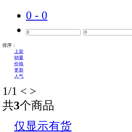
0 - 0
排序：
上架
销量
价格
更新
人气
1
/1
<
>
共
3
个商品
仅显示有货