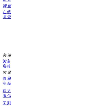
调 查
在 线
调 查
购
物
车
0
关 注
关注
店铺
收 藏
收 藏
商 品
官 方
微 信
回 到