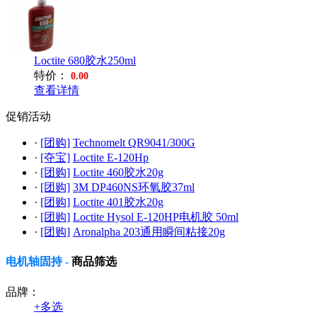
Loctite 680胶水250ml
特价：
0.00
查看详情
促销活动
·
[团购]
Technomelt QR9041/300G
·
[夺宝]
Loctite E-120Hp
·
[团购]
Loctite 460胶水20g
·
[团购]
3M DP460NS环氧胶37ml
·
[团购]
Loctite 401胶水20g
·
[团购]
Loctite Hysol E-120HP电机胶 50ml
·
[团购]
Aronalpha 203通用瞬间粘接20g
电机轴固持 -
商品筛选
品牌：
+
多选