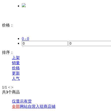
价格：
0 - 0
排序：
上架
销量
价格
更新
人气
1
/1
<
>
共
3
个商品
仅显示有货
全部
网站自营
入驻商店铺