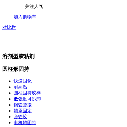
关注人气
加入购物车
对比栏
溶剂型胶粘剂
圆柱形固持
快速固化
耐高温
圆柱固持胶棒
低强度可拆卸
钢管套接
轴承固定
套管胶
电机轴固持