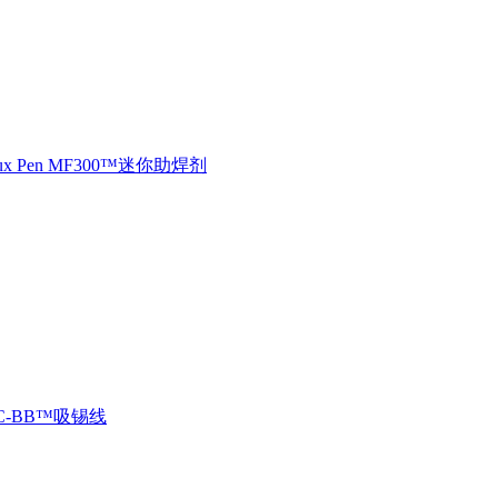
lux Pen MF300™迷你助焊剂
NC-BB™吸锡线