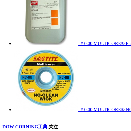
￥0.00
MULTICORE® F
￥0.00
MULTICORE® 
DOW CORNING工典
关注