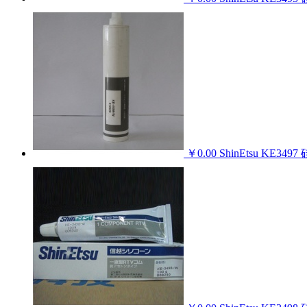
￥0.00
ShinEtsu KE349