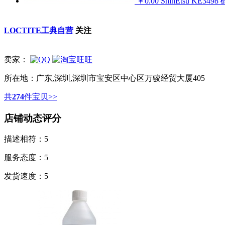
￥0.00
ShinEtsu KE349
LOCTITE工典自营
关注
卖家：
所在地：
广东,深圳,深圳市宝安区中心区万骏经贸大厦405
共
274
件宝贝>>
店铺动态评分
描述相符：
5
服务态度：
5
发货速度：
5