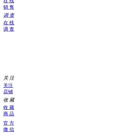
在 线
销 售
调 查
在 线
调 查
购
物
车
0
关 注
关注
店铺
收 藏
收 藏
商 品
官 方
微 信