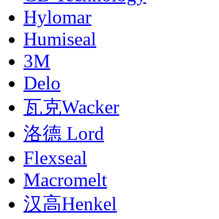
Hylomar
Humiseal
3M
Delo
瓦克Wacker
洛德 Lord
Flexseal
Macromelt
汉高Henkel