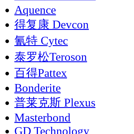
Aquence
得复康 Devcon
氰特 Cytec
泰罗松Teroson
百得Pattex
Bonderite
普莱克斯 Plexus
Masterbond
GD Technology