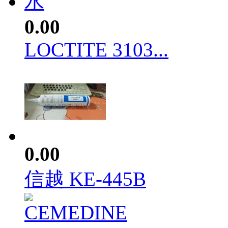
0.00
LOCTITE 3103...
0.00
信越 KE-445B