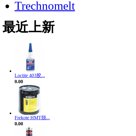
Trechnomelt
最近上新
Loctite 403胶...
0.00
Frekote HMT脱...
0.00