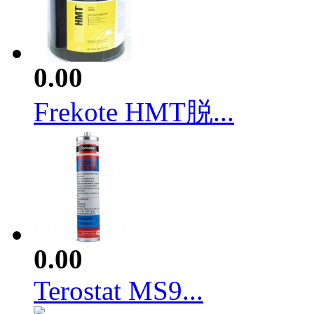
0.00
Frekote HMT脱...
0.00
Terostat MS9...